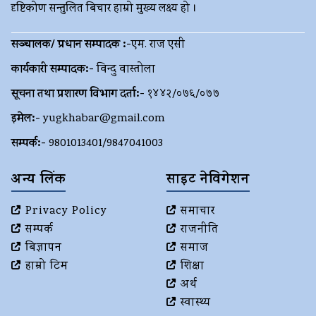
दृष्टिकोण सन्तुलित बिचार हाम्रो मुख्य लक्ष्य हो ।
सञ्चालक/ प्रधान सम्पादक :-
एम. राज एसी
कार्यकारी सम्पादक:-
विन्दु वास्तोला
सूचना तथा प्रशारण विभाग दर्ता:-
१४४२/०७६/०७७
इमेल:-
yugkhabar@gmail.com
सम्पर्क:-
9801013401/9847041003
अन्य लिंक
साइट नेविगेशन
Privacy Policy
समाचार
सम्पर्क
राजनीति
बिज्ञापन
समाज
हाम्रो टिम
शिक्षा
अर्थ
स्वास्थ्य