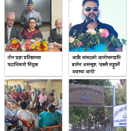
तीन प्रज्ञा प्रतिष्ठानमा
आफ्नै सांसदको आलोचनाप्रति
पदाधिकारी नियुक्त
बालेन असन्तुष्ट, ‘एक्लै लड्नुपर्ने
अवस्था आयो’