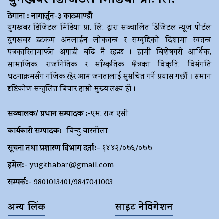
युगखबर डिजिटल मिडिया प्रा. लि.
ठेगाना : नागार्जुन-३ काठमाण्डौं
युगखबर डिजिटल मिडिया प्रा. लि. द्धारा सञ्चालित डिजिटल न्यूज पोर्टल
युगखवर डटकम अनलाईन लोकतन्त्र र सम्बृद्दिको दिशामा स्वतन्त्र
पत्रकारितामार्फत अगाडी बढि नै रहन्छ । हामी बिशेषगरी आर्थिक,
सामाजिक, राजनितिक र साँस्कृतिक क्षेत्रका विकृति, विसंगति
घटनाक्रमसँग नजिक रहेर आम जनतालाई सुसचित गर्ने प्रयास गर्छौ । समान
दृष्टिकोण सन्तुलित बिचार हाम्रो मुख्य लक्ष्य हो ।
सञ्चालक/ प्रधान सम्पादक :-
एम. राज एसी
कार्यकारी सम्पादक:-
विन्दु वास्तोला
सूचना तथा प्रशारण विभाग दर्ता:-
१४४२/०७६/०७७
इमेल:-
yugkhabar@gmail.com
सम्पर्क:-
9801013401/9847041003
अन्य लिंक
साइट नेविगेशन