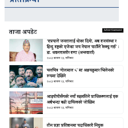
प्रतिक्रिया
ताजा अपडेट
‘राप्रपाले जनतालाई धोका दियो, अब राजसंस्था र
हिन्दु राष्ट्रको एजेन्डा जय नेपाल पार्टीले रेस्क्यु गर्छ’ :
डा. धवलशमशेर राणा (अन्तवार्ता)
२०८३ श्रावण २३, शनिबार
चलचित्र ‘गोलमाल ५’ मा अक्षयकुमार भिलेनको
रूपमा देखिने
२०८३ श्रावण २३, शनिबार
आइपीपीसँगको नयाँ सहमतिले प्राधिकरणलाई एक
अर्बभन्दा बढी दायित्वको जोखिम
२०८३ श्रावण २३, शनिबार
तीन प्रज्ञा प्रतिष्ठानमा पदाधिकारी नियुक्त