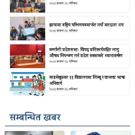
२०८३ श्रावण २३, शनिबार
झापामा राष्ट्रिय परिचयपत्रमार्फत नयाँ मतदाता थप
२०८३ श्रावण २३, शनिबार
कर्णाली प्रदेशसभाः विपद् प्रतिकार्यसहित लागु
औषध नियन्त्रण गर्न प्रदेश सरकारको ध्यानाकर्षण
२०८३ श्रावण २३, शनिबार
माङसेबुङका ११ विद्यालयमा लिम्बू र वान्तवा भाषा
अनिवार्य
२०८३ श्रावण २३, शनिबार
सम्बन्धित खबर