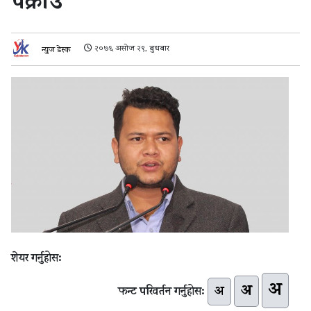
पक्राउ
२०७६ असोज २९, बुधबार
न्युज डेस्क
शेयर गर्नुहोस:
अ
अ
अ
फन्ट परिवर्तन गर्नुहोस: