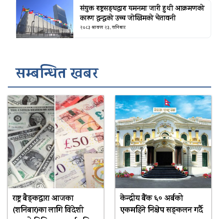
संयुक्त राष्ट्रसङ्घद्वारा यमनमा जारी हुथी आक्रमणको
कारण द्वन्द्वको उच्च जोखिमको चेतावनी
२०८३ श्रावण २३, शनिबार
सम्बन्धित खबर
राष्ट्र बैङ्कद्वारा आजका
केन्द्रीय बैंक ६० अर्बको
(शनिबार)का लागि विदेशी
एकमहिने निक्षेप सङ्कलन गर्दै