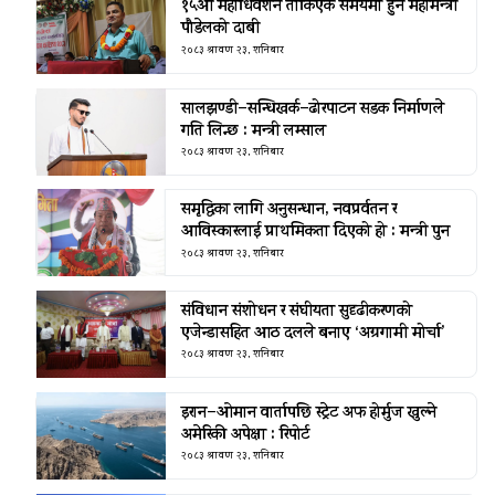
१५औँ महाधिवेशन तोकिएकै समयमा हुने महामन्त्री
पौडेलको दाबी
२०८३ श्रावण २३, शनिबार
सालझण्डी–सन्धिखर्क–ढोरपाटन सडक निर्माणले
गति लिन्छ : मन्त्री लम्साल
२०८३ श्रावण २३, शनिबार
समृद्धिका लागि अनुसन्धान, नवप्रर्वतन र
आविस्कारलाई प्राथमिकता दिएको हो : मन्त्री पुन
२०८३ श्रावण २३, शनिबार
संविधान संशोधन र संघीयता सुदृढीकरणको
एजेन्डासहित आठ दलले बनाए ‘अग्रगामी मोर्चा’
२०८३ श्रावण २३, शनिबार
इरान–ओमान वार्तापछि स्ट्रेट अफ होर्मुज खुल्ने
अमेरिकी अपेक्षा : रिपोर्ट
२०८३ श्रावण २३, शनिबार