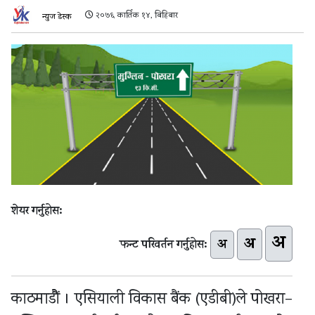
२०७६ कार्तिक १४, बिहिबार
न्युज डेस्क
शेयर गर्नुहोस:
अ
अ
अ
फन्ट परिवर्तन गर्नुहोस:
काठमाडौैं । एसियाली विकास बैंक (एडीबी)ले पोखरा–