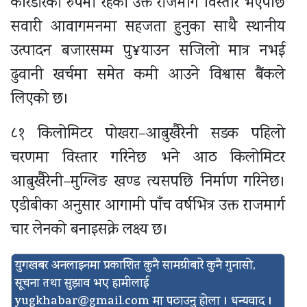
करिडोरका रुपमा रहेको उक्त राजमार्ग विस्तार भएपछि
सवारी आवागमनमा सहजता हुनुका साथै स्थानीय
उत्पादन बजारसम्म पु¥याउन सजिलो मात्र नभई
ढुवानी खर्चमा समेत कमी आउने विश्वास बैंकले
लिएको छ।
८१ किलोमिटर पोखरा–आबुखैरेनी सडक पहिलो
चरणमा विस्तार गरिनेछ भने आठ किलोमिटर
आबुखैरेनी–मुग्लिङ खण्ड त्यसपछि निर्माण गरिनेछ।
एडीबीका अनुसार आगामी पाँच वर्षभित्र उक्त राजमार्ग
चार लेनको बनाइसक्ने लक्ष्य छ।
युगखबर अनलाइनमा प्रकाशित कुनै सामग्रीबारे कुनै गुनासो,
सूचना तथा सुझाव भए हामीलाई
yugkhabar@gmail.com
मा पठाउनु होला । धन्यवाद ।