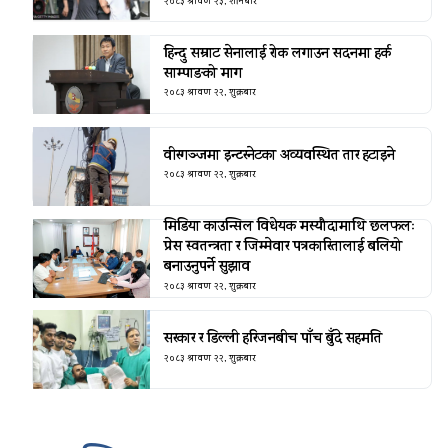
२०८३ श्रावण २३, शनिबार
हिन्दु सम्राट सेनालाई रोक लगाउन सदनमा हर्क
साम्पाङको माग
२०८३ श्रावण २२, शुक्रबार
वीरगञ्जमा इन्टरनेटका अव्यवस्थित तार हटाइने
२०८३ श्रावण २२, शुक्रबार
मिडिया काउन्सिल विधेयक मस्यौदामाथि छलफलः
प्रेस स्वतन्त्रता र जिम्मेवार पत्रकारितालाई बलियो
बनाउनुपर्ने सुझाव
२०८३ श्रावण २२, शुक्रबार
सरकार र डिल्ली हरिजनबीच पाँच बुँदे सहमति
२०८३ श्रावण २२, शुक्रबार