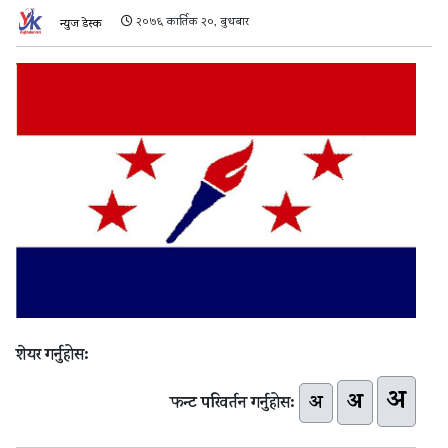
२०७६ कार्तिक २०, बुधबार
न्युज डेस्क
शेयर गर्नुहोस:
अ
अ
अ
फन्ट परिवर्तन गर्नुहोस: