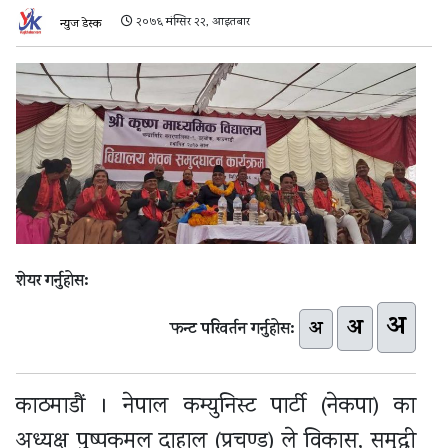
२०७६ मंग्सिर २२, आइतबार
न्युज डेस्क
शेयर गर्नुहोस:
अ
अ
अ
फन्ट परिवर्तन गर्नुहोस:
काठमाडौं । नेपाल कम्युनिस्ट पार्टी (नेकपा) का
अध्यक्ष पुष्पकमल दाहाल (प्रचण्ड) ले विकास, समृद्धी