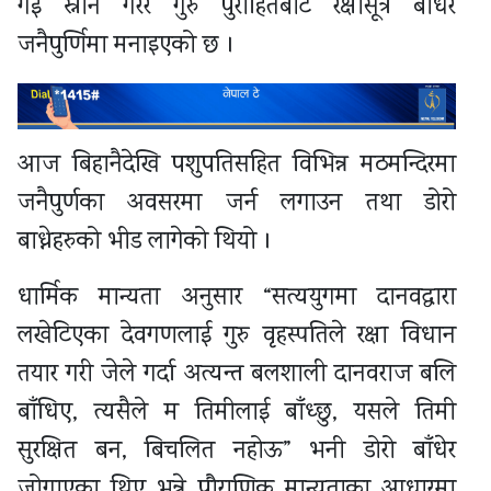
गई स्नान गरेर गुरु पुरोहितबाट रक्षासूत्र बाँधेर
जनैपुर्णिमा मनाइएको छ ।
आज बिहानैदेखि पशुपतिसहित विभिन्न मठमन्दिरमा
जनैपुर्णका अवसरमा जर्न लगाउन तथा डोरो
बाध्नेहरुको भीड लागेको थियो ।
धार्मिक मान्यता अनुसार “सत्ययुगमा दानवद्वारा
लखेटिएका देवगणलाई गुरु वृहस्पतिले रक्षा विधान
तयार गरी जेले गर्दा अत्यन्त बलशाली दानवराज बलि
बाँधिए, त्यसैले म तिमीलाई बाँध्छु, यसले तिमी
सुरक्षित बन, बिचलित नहोऊ” भनी डोरो बाँधेर
जोगाएका थिए भन्ने पौराणिक मान्यताका आधारमा