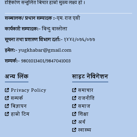
दृष्टिकोण सन्तुलित बिचार हाम्रो मुख्य लक्ष्य हो ।
सञ्चालक/ प्रधान सम्पादक :-
एम. राज एसी
कार्यकारी सम्पादक:-
विन्दु वास्तोला
सूचना तथा प्रशारण विभाग दर्ता:-
१४४२/०७६/०७७
इमेल:-
yugkhabar@gmail.com
सम्पर्क:-
9801013401/9847041003
अन्य लिंक
साइट नेविगेशन
Privacy Policy
समाचार
सम्पर्क
राजनीति
बिज्ञापन
समाज
हाम्रो टिम
शिक्षा
अर्थ
स्वास्थ्य