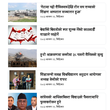
‘गेटामा यही शैत्रिकसत्रदेखि तीन सय शय्याको
शिक्षण अस्पताल सञ्चालन हुन्छ’
२०८३ श्रावण २१, बिहिबार
बेवारिसे बिरामीको रगत शुल्क नेरेसो काठमाडौँ
शाखाले व्यहोर्ने
२०८३ श्रावण २१, बिहिबार
हुथी आक्रमणमा कम्तीमा ३८ यमनी सैनिकको मृत्यु
२०८३ श्रावण २१, बिहिबार
शिक्षामन्त्री समक्ष विश्वविद्यालय अनुदान आयोगका
अध्यक्ष केसीको शपथ
२०८३ श्रावण २१, बिहिबार
कांग्रेसको आधिकारिकता विवादको फैसलामाथि
पुनरावलोकन हुने
२०८३ श्रावण २१, बिहिबार