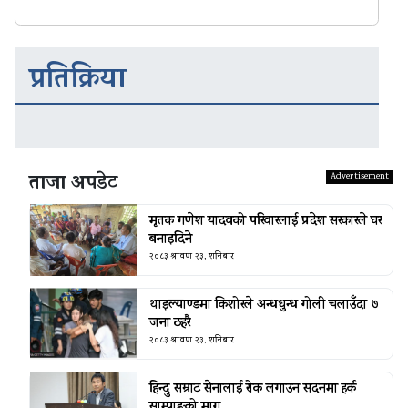
प्रतिक्रिया
ताजा अपडेट
मृतक गणेश यादवको परिवारलाई प्रदेश सरकारले घर
बनाइदिने
२०८३ श्रावण २३, शनिबार
थाइल्याण्डमा किशोरले अन्धधुन्ध गोली चलाउँदा ७
जना ठहरै
२०८३ श्रावण २३, शनिबार
हिन्दु सम्राट सेनालाई रोक लगाउन सदनमा हर्क
साम्पाङको माग