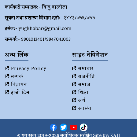
कार्यकारी सम्पादक:-
विन्दु वास्तोला
सूचना तथा प्रशारण विभाग दर्ता:-
१४४२/०७६/०७७
इमेल:-
yugkhabar@gmail.com
सम्पर्क:-
9801013401/9847041003
अन्य लिंक
साइट नेविगेशन
Privacy Policy
समाचार
सम्पर्क
राजनीति
बिज्ञापन
समाज
हाम्रो टिम
शिक्षा
अर्थ
स्वास्थ्य
© युग खबर 2019-2026 सर्वाधिकार सुरक्षित Site by:
KAJI