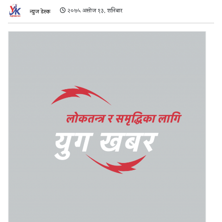
२०७५ असोज १३, शनिबार
न्युज डेस्क