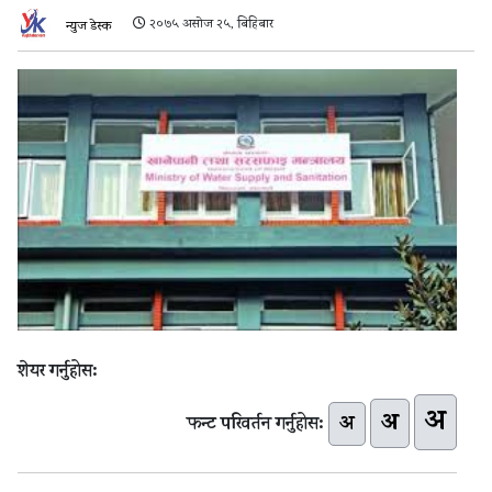
२०७५ असोज २५, बिहिबार
न्युज डेस्क
शेयर गर्नुहोस:
अ
अ
अ
फन्ट परिवर्तन गर्नुहोस: