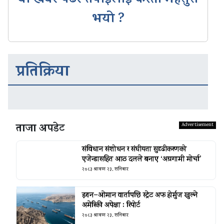
यो खबर पढेर तपाईलाई कस्तो महसुस
भयो ?
प्रतिक्रिया
ताजा अपडेट
संविधान संशोधन र संघीयता सुदृढीकरणको
एजेन्डासहित आठ दलले बनाए ‘अग्रगामी मोर्चा’
२०८३ श्रावण २३, शनिबार
इरान–ओमान वार्तापछि स्ट्रेट अफ होर्मुज खुल्ने
अमेरिकी अपेक्षा : रिपोर्ट
२०८३ श्रावण २३, शनिबार