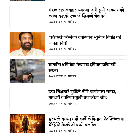
संयुक्त राष्ट्रसङ्घद्वारा यमनमा जारी हुथी आक्रमणको
कारण द्वन्द्वको उच्च जोखिमको चेतावनी
२०८३ श्रावण २३, शनिबार
‘कांग्रेसले जिम्मेवार र परिपक्व भूमिका निर्वाह गर्छ’
– नेता निधी
२०८३ श्रावण २३, शनिबार
मानवीय क्षति रोक्न गैरघातक हतियार खरिद गर्दै
सरकार
२०८३ श्रावण २३, शनिबार
उच्च शिक्षाबारे दुईदिने नीति कार्यशाला सम्पन्न,
पारदर्शी र परिणाममुखी प्रणालीमा जोड
२०८३ श्रावण २३, शनिबार
धुरन्धरले कायम गर्यो अर्को कीर्तिमान, नेटफ्लिक्समा
धेरै हेरिने गैरअंग्रेजी बन्यो चलचित्र
२०८३ श्रावण २३, शनिबार