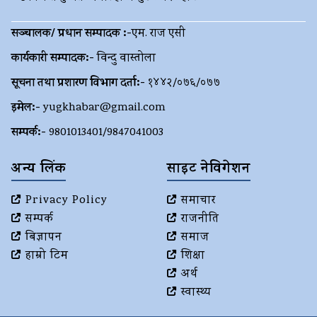
सञ्चालक/ प्रधान सम्पादक :-
एम. राज एसी
कार्यकारी सम्पादक:-
विन्दु वास्तोला
सूचना तथा प्रशारण विभाग दर्ता:-
१४४२/०७६/०७७
इमेल:-
yugkhabar@gmail.com
सम्पर्क:-
9801013401/9847041003
अन्य लिंक
साइट नेविगेशन
Privacy Policy
समाचार
सम्पर्क
राजनीति
बिज्ञापन
समाज
हाम्रो टिम
शिक्षा
अर्थ
स्वास्थ्य