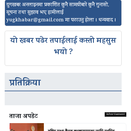
युगखबर अनलाइनमा प्रकाशित कुनै सामग्रीबारे कुनै गुनासो,
सूचना तथा सुझाव भए हामीलाई
yugkhabar@gmail.com
मा पठाउनु होला । धन्यवाद ।
यो खबर पढेर तपाईलाई कस्तो महसुस
भयो ?
प्रतिक्रिया
ताजा अपडेट