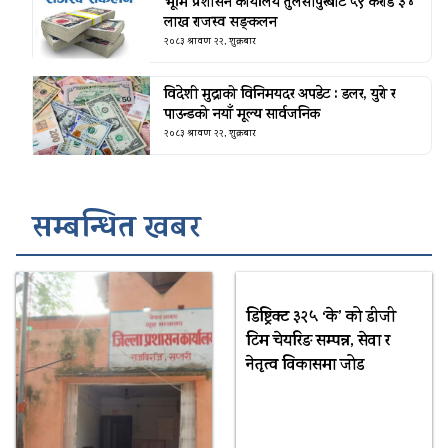
भूमि प्रशासन कार्यालय तुलसीपुरबाट ५९ करोड ३४
लाख राजस्व सङ्कलन
२०८३ श्रावण २२, शुक्रबार
विदेशी मुद्राको विनिमयदर अपडेट : डलर, युरो र
पाउन्डको नयाँ मूल्य सार्वजनिक
२०८३ श्रावण २२, शुक्रबार
सम्बन्धित खबर
डिष्ट्रिक्ट ३२५ ‘के’ को डीजी
टिम चेयरिङ सम्पन्न, सेवा र
नेतृत्व विकासमा जोड