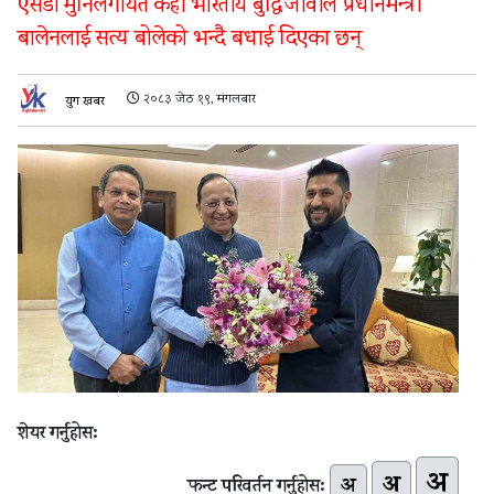
एसडी मुनिलगायत केही भारतीय बुद्धिजीवीले प्रधानमन्त्री
बालेनलाई सत्य बोलेको भन्दै बधाई दिएका छन्
२०८३ जेठ १९, मंगलबार
युग खबर
शेयर गर्नुहोस:
अ
अ
अ
फन्ट परिवर्तन गर्नुहोस: