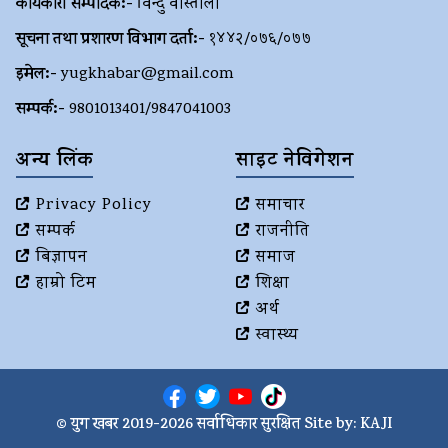
कार्यकारी सम्पादक:-
विन्दु वास्तोला
सूचना तथा प्रशारण विभाग दर्ता:-
१४४२/०७६/०७७
इमेल:-
yugkhabar@gmail.com
सम्पर्क:-
9801013401/9847041003
अन्य लिंक
साइट नेविगेशन
Privacy Policy
समाचार
सम्पर्क
राजनीति
बिज्ञापन
समाज
हाम्रो टिम
शिक्षा
अर्थ
स्वास्थ्य
© युग खबर 2019-2026 सर्वाधिकार सुरक्षित Site by:
KAJI