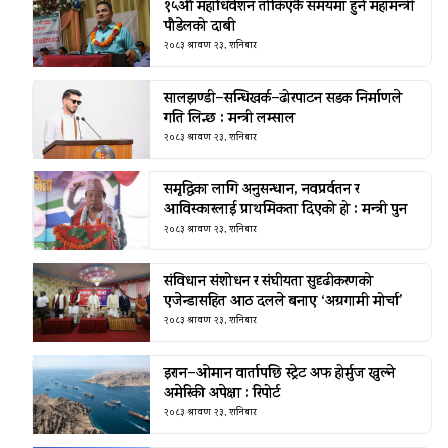
१५औँ महाधिवेशन तोकिएकै समयमा हुने महामन्त्री
पौडेलको दाबी
२०८३ श्रावण २३, शनिबार
सालझण्डी–सन्धिखर्क–ढोरपाटन सडक निर्माणले
गति लिन्छ : मन्त्री लम्साल
२०८३ श्रावण २३, शनिबार
समृद्धिका लागि अनुसन्धान, नवप्रर्वतन र
आविस्कारलाई प्राथमिकता दिएको हो : मन्त्री पुन
२०८३ श्रावण २३, शनिबार
संविधान संशोधन र संघीयता सुदृढीकरणको
एजेन्डासहित आठ दलले बनाए ‘अग्रगामी मोर्चा’
२०८३ श्रावण २३, शनिबार
इरान–ओमान वार्तापछि स्ट्रेट अफ होर्मुज खुल्ने
अमेरिकी अपेक्षा : रिपोर्ट
२०८३ श्रावण २३, शनिबार