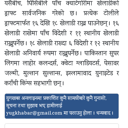
यसैबीच, पिसिबीले पाँच क्याटेगोरीमा खेलाडीको
ड्राफ्ट सार्वजनिक गरेको छ । प्रत्येक टोलीले
ड्राफ्टमार्फत १६ देखि १८ खेलाडी राख्न पाउनेछन् । १६
खेलाडी राखेमा पाँच विदेशी र ११ स्थानीय खेलाडी
राख्नुपर्नेछ । १८ खेलाडी राख्दा ६ विदेशी र १२ स्थानीय
खेलाडी अनिवार्य रूपमा राख्नुपर्नेछ । पाकिस्तान सुपर
लिगमा लाहोर कलन्दर्स, क्वेटा ग्लाडियटर्स, पेसावर
जल्मी, मुल्तान सुल्तान्स, इस्लामावाद युनाइटेड र
कराँची किंग्स सहभागी छन् ।
युगखबर अनलाइनमा प्रकाशित कुनै सामग्रीबारे कुनै गुनासो,
सूचना तथा सुझाव भए हामीलाई
yugkhabar@gmail.com
मा पठाउनु होला । धन्यवाद ।