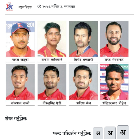
२०७६ मंग्सिर ३, मंगलबार
न्युज डेस्क
शेयर गर्नुहोस:
अ
अ
अ
फन्ट परिवर्तन गर्नुहोस: