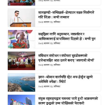
२०८३ श्रावण २३, शनिबार
सालझण्डी–सन्धिखर्क–ढोरपाटन सडक निर्माणले
गति लिन्छ : मन्त्री लम्साल
२०८३ श्रावण २३, शनिबार
समृद्धिका लागि अनुसन्धान, नवप्रर्वतन र
आविस्कारलाई प्राथमिकता दिएको हो : मन्त्री पुन
२०८३ श्रावण २३, शनिबार
संविधान संशोधन र संघीयता सुदृढीकरणको
एजेन्डासहित आठ दलले बनाए ‘अग्रगामी मोर्चा’
२०८३ श्रावण २३, शनिबार
इरान–ओमान वार्तापछि स्ट्रेट अफ होर्मुज खुल्ने
अमेरिकी अपेक्षा : रिपोर्ट
२०८३ श्रावण २३, शनिबार
संयुक्त राष्ट्रसङ्घद्वारा यमनमा जारी हुथी आक्रमणको
कारण द्वन्द्वको उच्च जोखिमको चेतावनी