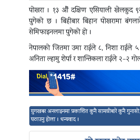
पोखरा । १३ औं दक्षिण एसियाली खेलकुद ९स
पुगेको छ । बिहीबार बिहान पोखरामा बंगला
सेमिफाइनलमा पुगेको हो ।
नेपालको जितमा उमा राईले ८, निशा राईले ५
अनिता ल्हामु शेर्पा र शान्तिकला राईले २–२ ग
युगखबर अनलाइनमा प्रकाशित कुनै सामग्रीबारे कुनै गुन
पठाउनु होला । धन्यवाद ।