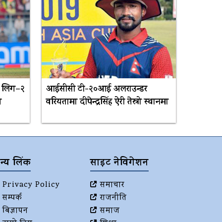
ट लिग–२
आईसीसी टी-२०आई अलराउन्डर
त
वरियतामा दीपेन्द्रसिंह ऐरी तेस्रो स्थानमा
न्य लिंक
साइट नेविगेशन
Privacy Policy
समाचार
सम्पर्क
राजनीति
बिज्ञापन
समाज