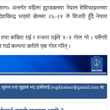
ाग० अन्तर्गत महिला ह्यान्डबलमा नेपाल सेमिफाइनलमा
देशविरुद्ध भएको खेलमा २६–२४ ले विजयी हुँदै नेपाल
 तथा कविता राई र रन्जना राईले ४–४ गोल गरे । यसैगरी
ोल गर्दा कल्पना वलीले एक गोल गरिन् ।
ासो, सूचना तथा सुझाव भए हामीलाई
yugkhabar@gmail.com
मा