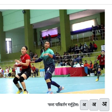
अ
अ
अ
फन्ट परिवर्तन गर्नुहोस: