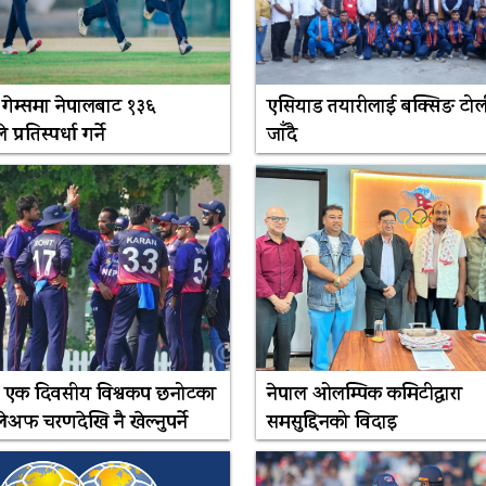
गेम्समा नेपालबाट १३६
एसियाड तयारीलाई बक्सिङ टोल
प्रतिस्पर्धा गर्ने
जाँदै
े एक दिवसीय विश्वकप छनोटका
नेपाल ओलम्पिक कमिटीद्वारा
लेअफ चरणदेखि नै खेल्नुपर्ने
समसुद्दिनको विदाइ