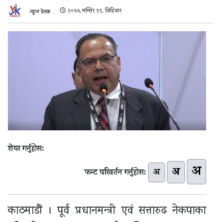
२०७६ मंग्सिर १९, बिहिबार
न्युज डेस्क
शेयर गर्नुहोस:
अ
अ
अ
फन्ट परिवर्तन गर्नुहोस:
काठमाडौं । पूर्व प्रधानमन्त्री एवं सत्तारुढ नेकपाका