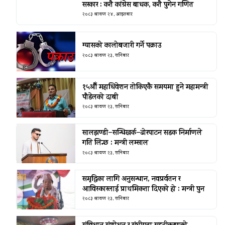
सरकार : कतै कांग्रेस बाधक, कतै पुगेन गणित
२०८३ श्रावण २४, आइतबार
ग्यासको कालोबजारी गर्ने पक्राउ
२०८३ श्रावण २३, शनिबार
१५औँ महाधिवेशन तोकिएकै समयमा हुने महामन्त्री
पौडेलको दाबी
२०८३ श्रावण २३, शनिबार
सालझण्डी–सन्धिखर्क–ढोरपाटन सडक निर्माणले
गति लिन्छ : मन्त्री लम्साल
२०८३ श्रावण २३, शनिबार
समृद्धिका लागि अनुसन्धान, नवप्रर्वतन र
आविस्कारलाई प्राथमिकता दिएको हो : मन्त्री पुन
२०८३ श्रावण २३, शनिबार