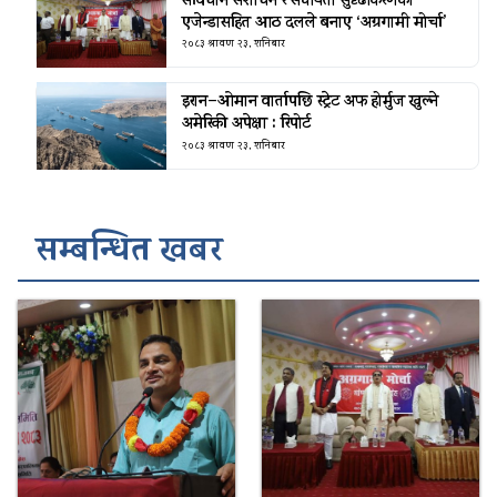
संविधान संशोधन र संघीयता सुदृढीकरणको
एजेन्डासहित आठ दलले बनाए ‘अग्रगामी मोर्चा’
२०८३ श्रावण २३, शनिबार
इरान–ओमान वार्तापछि स्ट्रेट अफ होर्मुज खुल्ने
अमेरिकी अपेक्षा : रिपोर्ट
२०८३ श्रावण २३, शनिबार
सम्बन्धित खबर