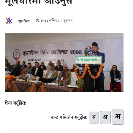
मूलधारमा आउनुस
२०७६ मंग्सिर २०, शुक्रबार
न्युज डेस्क
शेयर गर्नुहोस:
अ
अ
अ
फन्ट परिवर्तन गर्नुहोस: