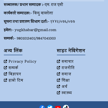
सञ्चालक/ प्रधान सम्पादक :-
एम. राज एसी
कार्यकारी सम्पादक:-
विन्दु वास्तोला
सूचना तथा प्रशारण विभाग दर्ता:-
१४४२/०७६/०७७
इमेल:-
yugkhabar@gmail.com
सम्पर्क:-
9801013401/9847041003
अन्य लिंक
साइट नेविगेशन
Privacy Policy
समाचार
सम्पर्क
राजनीति
बिज्ञापन
समाज
हाम्रो टिम
शिक्षा
अर्थ
स्वास्थ्य