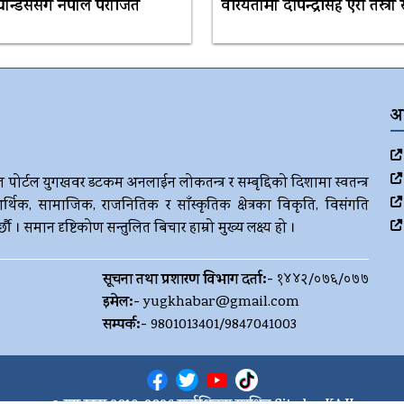
्यान्डससँग नेपाल पराजित
वरियतामा दीपेन्द्रसिंह ऐरी तेस्रो
अ
ज पोर्टल युगखवर डटकम अनलाईन लोकतन्त्र र सम्बृद्दिको दिशामा स्वतन्त्र
र्थिक, सामाजिक, राजनितिक र साँस्कृतिक क्षेत्रका विकृति, विसंगति
। समान दृष्टिकोण सन्तुलित बिचार हाम्रो मुख्य लक्ष्य हो ।
सूचना तथा प्रशारण विभाग दर्ता:-
१४४२/०७६/०७७
इमेल:-
yugkhabar@gmail.com
सम्पर्क:-
9801013401/9847041003