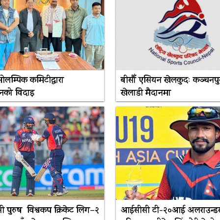
ओलम्पिक कमिटीद्वारा
बीसौँ एसियन खेलकुदः कञ्चनपु
िनको विदाइ
खेलाडी मैदानमा
 पुरुष विश्वकप क्रिकेट लिग–२
आईसीसी टी-२०आई अलराउन्ड