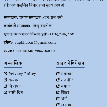
दृष्टिकोण सन्तुलित बिचार हाम्रो मुख्य लक्ष्य हो ।
सञ्चालक/ प्रधान सम्पादक :-
एम. राज एसी
कार्यकारी सम्पादक:-
विन्दु वास्तोला
सूचना तथा प्रशारण विभाग दर्ता:-
१४४२/०७६/०७७
इमेल:-
yugkhabar@gmail.com
सम्पर्क:-
9801013401/9847041003
अन्य लिंक
साइट नेविगेशन
Privacy Policy
समाचार
सम्पर्क
राजनीति
बिज्ञापन
समाज
हाम्रो टिम
शिक्षा
अर्थ
स्वास्थ्य