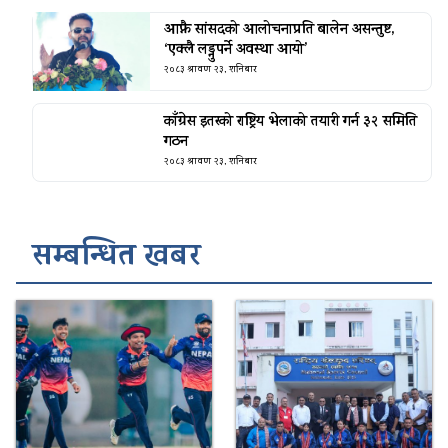
आफ्नै सांसदको आलोचनाप्रति बालेन असन्तुष्ट,
‘एक्लै लड्नुपर्ने अवस्था आयो’
२०८३ श्रावण २३, शनिबार
काँग्रेस इतरको राष्ट्रिय भेलाको तयारी गर्न ३२ समिति
गठन
२०८३ श्रावण २३, शनिबार
सम्बन्धित खबर