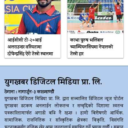
आईसीसी टी-२०आई
काभा पुरुष भलिबल
अलराउन्डर वरियतामा
च्याम्पियनसिपमा नेपालकाे
दीपेन्द्रसिंह ऐरी तेस्रो स्थानमा
तेस्राे हार
युगखबर डिजिटल मिडिया प्रा. लि.
ठेगाना : नागार्जुन-३ काठमाण्डौं
युगखबर डिजिटल मिडिया प्रा. लि. द्धारा सञ्चालित डिजिटल न्यूज पोर्टल
युगखवर डटकम अनलाईन लोकतन्त्र र सम्बृद्दिको दिशामा स्वतन्त्र
पत्रकारितामार्फत अगाडी बढि नै रहन्छ । हामी बिशेषगरी आर्थिक,
सामाजिक, राजनितिक र साँस्कृतिक क्षेत्रका विकृति, विसंगति
घटनाक्रमसँग नजिक रहेर आम जनतालाई सुसचित गर्ने प्रयास गर्छौ । समान