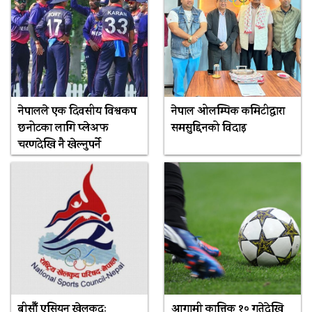
नेपालले एक दिवसीय विश्वकप
नेपाल ओलम्पिक कमिटीद्वारा
छनोटका लागि प्लेअफ
समसुद्दिनको विदाइ
चरणदेखि नै खेल्नुपर्ने
बीसौँ एसियन खेलकुदः
आगामी कात्तिक १० गतेदेखि