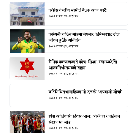
कांग्रेस केन्द्रीय समिति बैठक आज बस्दै
२०८३ श्रावण २४, आइतबार
करिअरकै कठिन मोडमा नेयमार, डिसेम्बरवाट खेल
जीवन हुदैँछ अनिश्चित
२०८३ श्रावण २४, आइतबार
सैनिक कल्याणकारी कोषः शिक्षा, स्वास्थ्यदेखि
आत्मनिर्भरसम्मको सहारा
२०८३ श्रावण २४, आइतबार
प्रतिनिधिसभाबाहिरका नौ दलको ‘अग्रगामी मोर्चा’
२०८३ श्रावण २४, आइतबार
विश्व आदिवासी दिवस आज, अधिकार र पहिचान
संरक्षणमा जोड
२०८३ श्रावण २४, आइतबार