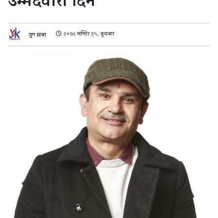
उम्मेदवारी दिने
२०७८ मंग्सिर १५, बुधबार
युग खबर