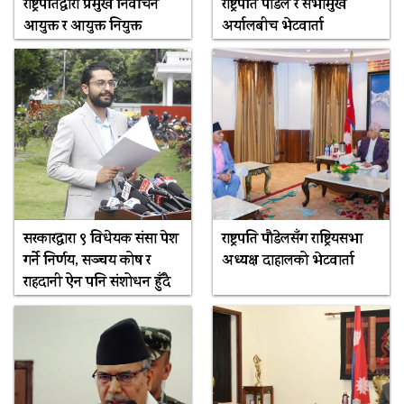
राष्ट्रपतिद्वारा प्रमुख निर्वाचन
राष्ट्रपति पौडेल र सभामुख
आयुक्त र आयुक्त नियुक्त
अर्यालबीच भेटवार्ता
सरकारद्धारा ९ विधेयक संसद्मा पेश
राष्ट्रपति पौडेलसँग राष्ट्रियसभा
गर्ने निर्णय, सञ्चय कोष र
अध्यक्ष दाहालको भेटवार्ता
राहदानी ऐन पनि संशोधन हुँदै