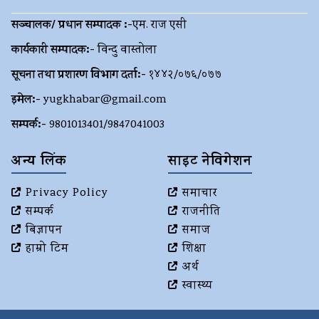
सञ्चालक/ प्रधान सम्पादक :-
एम. राज एसी
कार्यकारी सम्पादक:-
विन्दु वास्तोला
सूचना तथा प्रशारण विभाग दर्ता:-
१४४२/०७६/०७७
इमेल:-
yugkhabar@gmail.com
सम्पर्क:-
9801013401/9847041003
अन्य लिंक
साइट नेविगेशन
Privacy Policy
समाचार
सम्पर्क
राजनीति
बिज्ञापन
समाज
हाम्रो टिम
शिक्षा
अर्थ
स्वास्थ्य