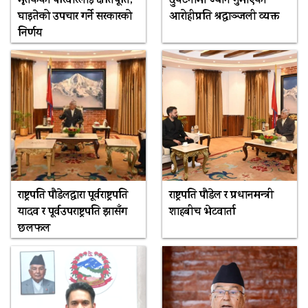
मृतकका परिवारलाई क्षतिपूर्ति,
दुर्घटनामा ज्यान गुमाएका
घाइतेको उपचार गर्ने सरकारको
आरोहीप्रति श्रद्धाञ्जली व्यक्त
निर्णय
राष्ट्रपति पौडेलद्वारा पूर्वराष्ट्रपति
राष्ट्रपति पौडेल र प्रधानमन्त्री
यादव र पूर्वउपराष्ट्रपति झासँग
शाहबीच भेटवार्ता
छलफल