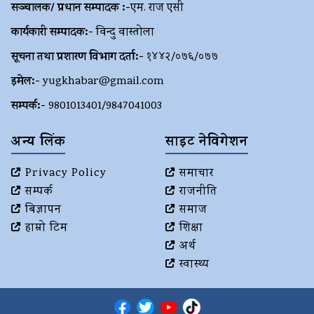
सञ्चालक/ प्रधान सम्पादक :-
एम. राज एसी
कार्यकारी सम्पादक:-
विन्दु वास्तोला
सूचना तथा प्रशारण विभाग दर्ता:-
१४४२/०७६/०७७
इमेल:-
yugkhabar@gmail.com
सम्पर्क:-
9801013401/9847041003
अन्य लिंक
साइट नेविगेशन
Privacy Policy
समाचार
सम्पर्क
राजनीति
बिज्ञापन
समाज
हाम्रो टिम
शिक्षा
अर्थ
स्वास्थ्य