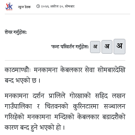
२०७६ असोज २०, सोमबार
न्युज डेस्क
शेयर गर्नुहोस:
अ
अ
अ
फन्ट परिवर्तन गर्नुहोस:
काठमाण्डौः मनकामना केबलकार सेवा सोमबारदेखि
बन्द भएको छ ।
मनकामना दर्शन प्रालिले गोरखाको सहिद लखन
गाउँपालिका र चितवनको कुरिनटारमा सञ्चालन
गरिरहेको मनकामना मन्दिरको केबलकार बडादशैको
कारण बन्द हुने भएको हो ।