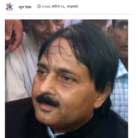
२०७६ असोज २६, आइतबार
न्युज डेस्क