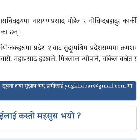
ासचिवद्वयमा नारायणप्रसाद पौडेल र गोविन्दबहादुर कार्की
एका छन् ।
ंयोजकहरूमा प्रदेश १ वाट सुदूरपश्चिम प्रदेशसम्ममा क्रमशः
िवारी, महाप्रसाद हडखले, मित्रलाल न्यौपाने, वकिल बस्नेत र
ासो, सूचना तथा सुझाव भए हामीलाई
yugkhabar@gmail.com
मा
ईलाई कस्तो महसुस भयो ?